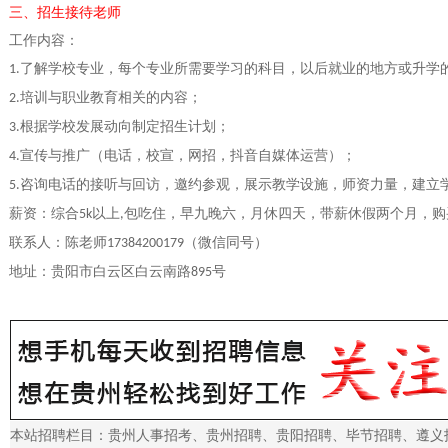
三、招生接待老师
工作内容：
了解学校专业，每个专业所需要学习的科目，以后就业的地方或升学
1.
培训与职业教育相关的内容；
2.
根据学校发展动向制定招生计划；
3.
宣传与推广（电话，校宣，网招，抖音自媒体运营）；
4.
咨询电话的接听与回访，邀约参观，展示教学设施，师资力量，建立
5.
薪资：综合
以上
包吃住，早九晚六，月休四天，带薪休假两个月，购
5k
,
联系人：陈老师
（微信同号）
17384200179
地址：贵阳市白云区白云南路
号
895
本站招聘栏目：
贵州人事招考
、
贵州招聘
、
贵阳招聘
、
毕节招聘
、
遵义