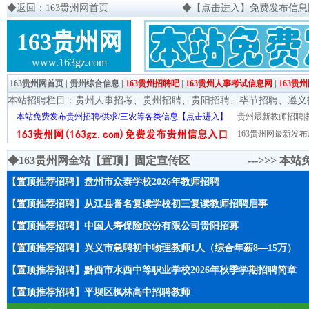
◆
返回：163贵州网首页
◆
【点击进入】免费发布信息网页
163贵州网
www.163gz.com
163贵州网首页
|
贵州综合信息
|
163贵州招聘吧
|
163贵州人事考试信息网
|
163贵
本站招聘栏目：
贵州人事招考
、
贵州招聘
、
贵阳招聘
、
毕节招聘
、
遵义
本站免费发布贵州招聘/供求/三农等各类信息【点击进入】
贵州最新教师招聘|教
163贵州网最新发布
◆163贵州网全站【置顶】固定宣传区 --->>>
本站
【置顶推荐招聘】盘州市众泰学校2026年教师招聘
【置顶推荐招聘】从江县誉名复读学校初三复读教师招聘启事
【置顶推荐招聘】中国人寿保险股份有限公司贵阳招募
【置顶推荐招聘】兴义市急聘初中物理教师1人（综合年薪8—15万）
【置顶推荐招聘】黔西市水西中等职业学校2026年秋季学期招聘简章
【置顶推荐招聘】平坝区枫林高中招聘教师