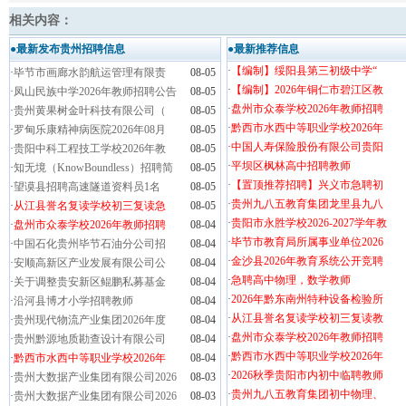
相关内容：
●最新发布贵州招聘信息
●最新推荐信息
·
【编制】绥阳县第三初级中学“
·
毕节市画廊水韵航运管理有限责
08-05
·
【编制】2026年铜仁市碧江区教
·
凤山民族中学2026年教师招聘公告
08-05
·
盘州市众泰学校2026年教师招聘
·
贵州黄果树金叶科技有限公司（
08-05
·
黔西市水西中等职业学校2026年
·
罗甸乐康精神病医院2026年08月
08-05
·
中国人寿保险股份有限公司贵阳
·
贵阳中科工程技工学校2026年教
08-05
·
平坝区枫林高中招聘教师
·
知无境（KnowBoundless）招聘简
08-05
·
【置顶推荐招聘】兴义市急聘初
·
望谟县招聘高速隧道资料员1名
08-05
·
贵州九八五教育集团龙里县九八
·
从江县誉名复读学校初三复读急
08-05
·
贵阳市永胜学校2026-2027学年教
·
盘州市众泰学校2026年教师招聘
08-04
·
毕节市教育局所属事业单位2026
·
中国石化贵州毕节石油分公司招
08-04
·
金沙县2026年教育系统公开竞聘
·
安顺高新区产业发展有限公司公
08-04
·
急聘高中物理，数学教师
·
关于调整贵安新区鲲鹏私募基金
08-04
·
2026年黔东南州特种设备检验所
·
沿河县博才小学招聘教师
08-04
·
从江县誉名复读学校初三复读教
·
贵州现代物流产业集团2026年度
08-04
·
盘州市众泰学校2026年教师招聘
·
贵州黔源地质勘查设计有限公司
08-04
·
黔西市水西中等职业学校2026年
·
黔西市水西中等职业学校2026年
08-04
·
2026秋季贵阳市内初中临聘教师
·
贵州大数据产业集团有限公司2026
08-03
·
贵州九八五教育集团初中物理、
·
贵州大数据产业集团有限公司2026
08-03