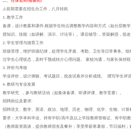
二、任课老师
储备岗
(
)
⚠
前期需要在招生办工作，八月转岗
教学工作
1.
备课，设计教案和课件
根据学生特点调整教学内容和方式（如分层教学
,
授知识、技能（如讲解、演示、讨论等）。课后辅导
，答疑解惑，批
:
学生管理与德育工作
2.
班级管理，维护班级纪律，处理学生矛盾、考勤、卫生等日常事务。组
注学生心理状态，及时干预或转介心理问题。
家校沟通，与家长保持联
评价与考核
3.
学业评价，设计测验、考试题目，批改试卷并分析成绩。
撰写学生评
教研与专业发展
4.
教学研究
，参与教研活动（如集体备课、听课评课、教学竞赛）。
招聘岗位及要求
:
招聘语文、数学、英语、政治、地理、历史、物理、化学、生物、计算
要求：大学本科毕业、持有中职
高中及以上学段教师资格证、有中职教
/
（教师薪资面谈，提供教师宿舍及餐补；享受带薪寒暑假，节日福利；