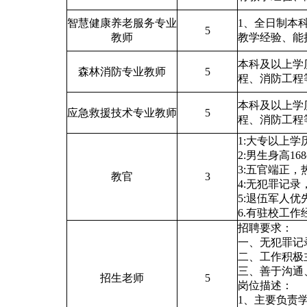
智慧健康养老服务专业
1
、全日制本
5
教师
教学经验
、
能
本科及以上学
森林消防专业教师
5
程、消防工程
本科及以上学
应急救援技术专业教师
5
程、消防工程
1:大专以上学
2:男生身高16
3:五官端正
教官
3
4:无犯罪记
5:退伍军人优
6.有驻校工作
招聘要求：
一、无犯罪记
二、工作积极
三、善于沟通
招生老师
5
岗位描述：
1、主要负责