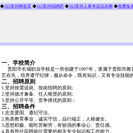
◆
163贵州网首页
◆
163贵州招聘吧
◆
163贵州人事考试信息网
◆
免费发
一、学校简介
贵阳市长城职业学校是一所创建于
1997年，隶属于贵阳市教
艺在先，培养遵守纪律，服从命令，既有知识，又有专业技能
二
、招聘原则
1.坚持按需设岗、按岗招聘的原则;
2.坚持德才兼备、任人唯贤的原则;
3.坚持公开平等、竞争择优的原则；
三、招聘条件
1.忠党爱国、遵纪守法。
2.热衷教育事业，诚实守信，品行端正，人格健全。
3.思想积极、能吃苦耐劳，有较强的事业心、责任感。
4.具有胜任应聘岗位需要的相关专业知识和工作能力。