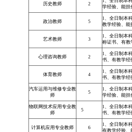
1、全日制本
历史
教师
2
学经验
、
能担
1、全日制本
政治
教师
5
教学经验
、
能
1、全日制本
艺术
教师
3
称证书、有
教
1、全日制本
心理咨询教师
2
书、有
教学经
1、全日制本
体育教师
4
书、有
教学经
汽车运用与维修专业
教
1、全日制本
5
师
学经验
、
能担
物联网技术应用专业
教
1、全日制本
5
师
书、有
教学经
1、全日制本
计算机应用专业教师
6
有
教学经验
、