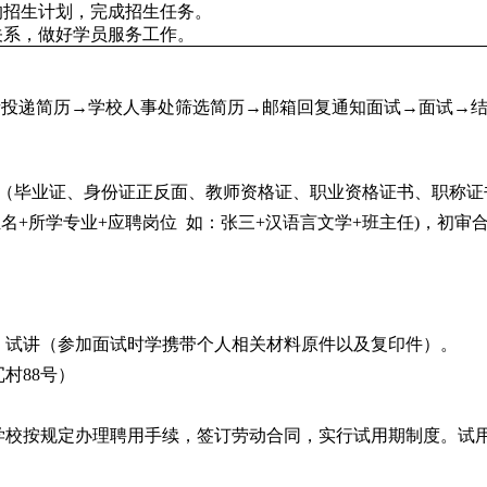
的招生计划，完成招生任务。
关系，做好学员服务工作。
者投递简历→学校人事处筛选简历→邮箱回复通知面试→面试→
（
毕业证、
身份证正反面、
教师资格证、职业资格证书
、
职称证
姓名
+
所学专业
+
应聘岗位
如：张三
+
汉语言文学
+
班主任
)
，初审
、试讲
（参加面试时学携带个人相关材料原件以及复印件）
。
冗村
88号
）
学校按规定办理聘用手续，签订劳动合同，实行试用期制度。试