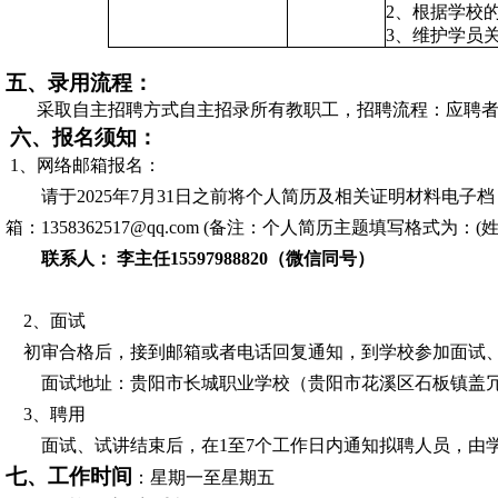
2、根据学校
3、维护学员
五
、录用流程：
采取自主招聘方式自主招录所有教职工，招聘流程：应聘
六
、报名须知：
1
、
网络邮箱报名：
请于
202
5
年
7
月
31
日之前将个人简历及相关证明材料电子档
箱：
1358362517
@qq.com
(
备注：个人简历主题填写格式为：
(
联系人：
李主任
15597988820（微信同号）
2
、面试
初审合格后，接到邮
箱或者
电话回复
通知，到学校参加面试
面试地址：
贵阳市长城职业学校
（
贵阳市花溪区
石板镇盖
3、聘用
面试、试讲结束后，在
1至
7
个工作日内通知拟聘人员
，由
七
、工作时间
：星期一至星期五