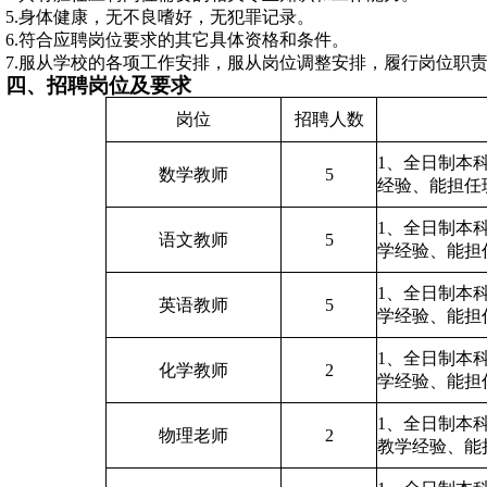
5.身体健康，无不良嗜好，无犯罪记录。
6.符合应聘岗位要求的其它具体资格和条件。
7
.服从学校的各项工作安排，服从岗位调整安排，履行岗位职
四、招聘岗位及要求
岗位
招聘人数
1、全日制本
数学
教师
5
经验
、
能担任
1、全日制本
语文
教师
5
学经验
、
能担
1、全日制本
英语
教师
5
学经验
、
能担
1、全日制本
化学
教师
2
学经验
、
能担
1、全日制本
物理老师
2
教学经验
、
能