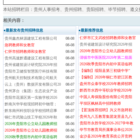
本站招聘栏目：
贵州人事招考
、
贵州招聘
、
贵阳招聘
、
毕节招聘
、
遵义
相关内容：
●最新发布贵州招聘信息
●最新推荐信息
·
仁怀市汇文武校招聘教师和女教官
·
贵州鑫杰林源建筑工程有限公司
08-08
·
贵州省建筑设计研究院2026年招
·
急聘教师和女教官
08-08
·
2026年贵阳市公立幼儿园教师招
·
仁怀市招聘教师和女教官
08-08
·
清镇市中医医院2026年第二批面
·
贵州高速黔通建设工程有限公司
08-08
·
2026秋季贵阳市内初中英语临聘
·
贵州省建筑设计研究院2026年招
08-07
·
【编制】绥阳县第三初级中学“
·
贵阳市卫健投智慧医疗科技有限
08-07
·
【编制】2026年铜仁市碧江区教
·
贵州航天控制技术有限公司航天
08-07
·
盘州市众泰学校2026年教师招聘
·
云上（贵州）数据开发有限公司20
08-07
·
黔西市水西中等职业学校2026年
·
贵州茅台（集团）生态农业产业
08-07
·
中国人寿保险股份有限公司贵阳
·
贵阳市花溪区第一实验学校2026
08-07
·
平坝区枫林高中招聘教师
·
黔南兴华学校现招聘初中物理；
08-07
·
【置顶推荐招聘】兴义市急聘初
·
黔东南州科技职业学校招聘启事
08-07
·
贵州九八五教育集团龙里县九八
·
铜仁市武陵山技工学校2026年秋
08-07
·
贵阳市永胜学校2026-2027学年教
·
2026年贵阳市公立幼儿园教师招
08-06
·
毕节市教育局所属事业单位2026
·
2026年贵阳市公立幼儿园教师招
08-06
·
金沙县2026年教育系统公开竞聘
·
2026秋季贵阳市内初中英语临聘
08-06