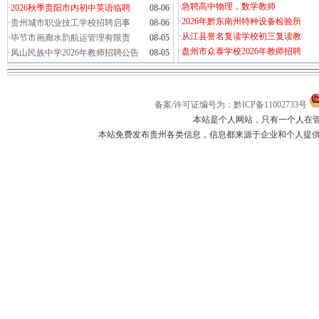
·
急聘高中物理，数学教师
·
2026秋季贵阳市内初中英语临聘
08-06
·
2026年黔东南州特种设备检验所
·
贵州城市职业技工学校招聘启事
08-06
·
从江县誉名复读学校初三复读教
·
毕节市画廊水韵航运管理有限责
08-05
·
盘州市众泰学校2026年教师招聘
·
凤山民族中学2026年教师招聘公告
08-05
备案/许可证编号为：黔ICP备11002733号
本站是个人网站，只有一个人在
本站免费发布贵州各类信息，信息都来源于企业和个人提供，如