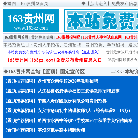
◆
返回：163贵州网首页
◆
【点击进入】免费发布信息网页
163贵州网
www.163gz.com
163贵州网首页
|
贵州综合信息
|
163贵州招聘吧
|
163贵州人事考试信息网
|
163贵
本站招聘栏目：
贵州人事招考
、
贵州招聘
、
贵阳招聘
、
毕节招聘
、
遵义
本站免费发布贵州招聘/供求/三农等各类信息【点击进入】
贵州最新教师招聘|教
163贵州网最新发布
◆163贵州网全站【置顶】固定宣传区 --->>>
本站
【置顶推荐招聘】盘州市众泰学校2026年教师招聘
【置顶推荐招聘】从江县誉名复读学校初三复读教师招聘启事
【置顶推荐招聘】中国人寿保险股份有限公司贵阳招募
【置顶推荐招聘】兴义市急聘初中物理教师1人（综合年薪8—15万）
【置顶推荐招聘】黔西市水西中等职业学校2026年秋季学期招聘简章
【置顶推荐招聘】平坝区枫林高中招聘教师