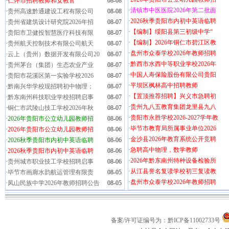
·
仁怀市招聘教师和女教官
08-08
·
清镇市中医医院2026年第二批面
·
贵州高速黔通建设工程有限公司
08-08
·
2026秋季贵阳市内初中英语临聘
·
贵州省建筑设计研究院2026年招
08-07
·
【编制】绥阳县第三初级中学“
·
贵阳市卫健投智慧医疗科技有限
08-07
·
【编制】2026年铜仁市碧江区教
·
贵州航天控制技术有限公司航天
08-07
·
盘州市众泰学校2026年教师招聘
·
云上（贵州）数据开发有限公司20
08-07
·
黔西市水西中等职业学校2026年
·
贵州茅台（集团）生态农业产业
08-07
·
中国人寿保险股份有限公司贵阳
·
贵阳市花溪区第一实验学校2026
08-07
·
平坝区枫林高中招聘教师
·
黔南兴华学校现招聘初中物理；
08-07
·
【置顶推荐招聘】兴义市急聘初
·
黔东南州科技职业学校招聘启事
08-07
·
贵州九八五教育集团龙里县九八
·
铜仁市武陵山技工学校2026年秋
08-07
·
贵阳市永胜学校2026-2027学年教
·
2026年贵阳市公立幼儿园教师招
08-06
·
毕节市教育局所属事业单位2026
·
2026年贵阳市公立幼儿园教师招
08-06
·
金沙县2026年教育系统公开竞聘
·
2026秋季贵阳市内初中英语临聘
08-06
·
急聘高中物理，数学教师
·
2026秋季贵阳市内初中英语临聘
08-06
·
2026年黔东南州特种设备检验所
·
贵州城市职业技工学校招聘启事
08-06
·
从江县誉名复读学校初三复读教
·
毕节市画廊水韵航运管理有限责
08-05
·
盘州市众泰学校2026年教师招聘
·
凤山民族中学2026年教师招聘公告
08-05
备案/许可证编号为：黔ICP备11002733号