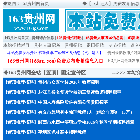
◆
返回：163贵州网首页
◆
【点击进入】免费发布信息网页
163贵州网
www.163gz.com
163贵州网首页
|
贵州综合信息
|
163贵州招聘吧
|
163贵州人事考试信息网
|
163贵
本站招聘栏目：
贵州人事招考
、
贵州招聘
、
贵阳招聘
、
毕节招聘
、
遵义
本站免费发布贵州招聘/供求/三农等各类信息【点击进入】
贵州最新教师招聘|教
163贵州网最新发布
◆163贵州网全站【置顶】固定宣传区 --->>>
本站
【置顶推荐招聘】盘州市众泰学校2026年教师招聘
【置顶推荐招聘】从江县誉名复读学校初三复读教师招聘启事
【置顶推荐招聘】中国人寿保险股份有限公司贵阳招募
【置顶推荐招聘】兴义市急聘初中物理教师1人（综合年薪8—15万）
【置顶推荐招聘】黔西市水西中等职业学校2026年秋季学期招聘简章
【置顶推荐招聘】平坝区枫林高中招聘教师