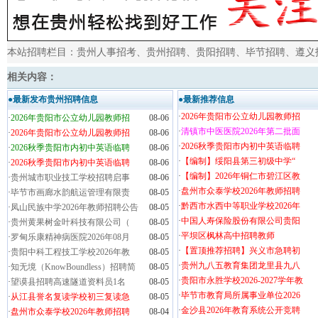
本站招聘栏目：
贵州人事招考
、
贵州招聘
、
贵阳招聘
、
毕节招聘
、
遵义
相关内容：
●最新发布贵州招聘信息
●最新推荐信息
·
2026年贵阳市公立幼儿园教师招
·
2026年贵阳市公立幼儿园教师招
08-06
·
清镇市中医医院2026年第二批面
·
2026年贵阳市公立幼儿园教师招
08-06
·
2026秋季贵阳市内初中英语临聘
·
2026秋季贵阳市内初中英语临聘
08-06
·
【编制】绥阳县第三初级中学“
·
2026秋季贵阳市内初中英语临聘
08-06
·
【编制】2026年铜仁市碧江区教
·
贵州城市职业技工学校招聘启事
08-06
·
盘州市众泰学校2026年教师招聘
·
毕节市画廊水韵航运管理有限责
08-05
·
黔西市水西中等职业学校2026年
·
凤山民族中学2026年教师招聘公告
08-05
·
中国人寿保险股份有限公司贵阳
·
贵州黄果树金叶科技有限公司（
08-05
·
平坝区枫林高中招聘教师
·
罗甸乐康精神病医院2026年08月
08-05
·
【置顶推荐招聘】兴义市急聘初
·
贵阳中科工程技工学校2026年教
08-05
·
贵州九八五教育集团龙里县九八
·
知无境（KnowBoundless）招聘简
08-05
·
贵阳市永胜学校2026-2027学年教
·
望谟县招聘高速隧道资料员1名
08-05
·
毕节市教育局所属事业单位2026
·
从江县誉名复读学校初三复读急
08-05
·
金沙县2026年教育系统公开竞聘
·
盘州市众泰学校2026年教师招聘
08-04