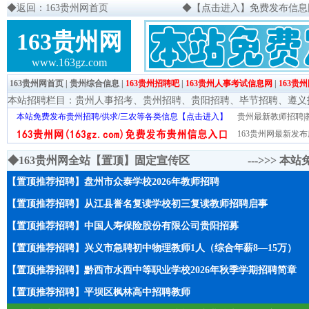
◆
返回：163贵州网首页
◆
【点击进入】免费发布信息网页
163贵州网
www.163gz.com
163贵州网首页
|
贵州综合信息
|
163贵州招聘吧
|
163贵州人事考试信息网
|
163贵
本站招聘栏目：
贵州人事招考
、
贵州招聘
、
贵阳招聘
、
毕节招聘
、
遵义
本站免费发布贵州招聘/供求/三农等各类信息【点击进入】
贵州最新教师招聘|教
163贵州网最新发布
◆163贵州网全站【置顶】固定宣传区 --->>>
本站
【置顶推荐招聘】盘州市众泰学校2026年教师招聘
【置顶推荐招聘】从江县誉名复读学校初三复读教师招聘启事
【置顶推荐招聘】中国人寿保险股份有限公司贵阳招募
【置顶推荐招聘】兴义市急聘初中物理教师1人（综合年薪8—15万）
【置顶推荐招聘】黔西市水西中等职业学校2026年秋季学期招聘简章
【置顶推荐招聘】平坝区枫林高中招聘教师