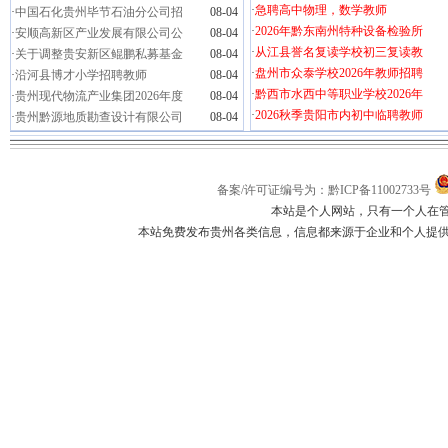
·
急聘高中物理，数学教师
·
中国石化贵州毕节石油分公司招
08-04
·
2026年黔东南州特种设备检验所
·
安顺高新区产业发展有限公司公
08-04
·
从江县誉名复读学校初三复读教
·
关于调整贵安新区鲲鹏私募基金
08-04
·
盘州市众泰学校2026年教师招聘
·
沿河县博才小学招聘教师
08-04
·
黔西市水西中等职业学校2026年
·
贵州现代物流产业集团2026年度
08-04
·
2026秋季贵阳市内初中临聘教师
·
贵州黔源地质勘查设计有限公司
08-04
备案/许可证编号为：黔ICP备11002733号
本站是个人网站，只有一个人在
本站免费发布贵州各类信息，信息都来源于企业和个人提供，如