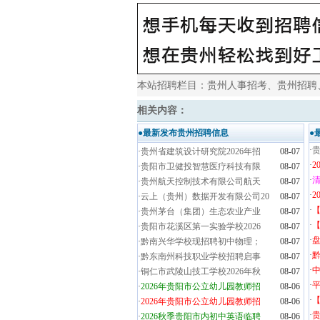
本站招聘栏目：
贵州人事招考
、
贵州招聘
相关内容：
●最新发布贵州招聘信息
●
·
贵
·
贵州省建筑设计研究院2026年招
08-07
·
2
·
贵阳市卫健投智慧医疗科技有限
08-07
·
清
·
贵州航天控制技术有限公司航天
08-07
·
2
·
云上（贵州）数据开发有限公司20
08-07
·
·
贵州茅台（集团）生态农业产业
08-07
·
【
·
贵阳市花溪区第一实验学校2026
08-07
·
盘
·
黔南兴华学校现招聘初中物理；
08-07
·
黔
·
黔东南州科技职业学校招聘启事
08-07
·
·
铜仁市武陵山技工学校2026年秋
08-07
·
·
2026年贵阳市公立幼儿园教师招
08-06
·
·
2026年贵阳市公立幼儿园教师招
08-06
·
·
2026秋季贵阳市内初中英语临聘
08-06