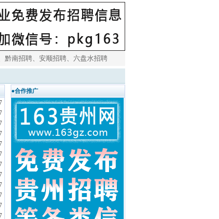
、
黔南招聘
、
安顺招聘
、
六盘水招聘
●合作推广
7
7
7
7
7
7
7
7
7
7
7
7