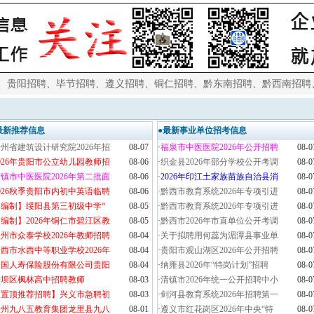
、
贵阳招聘
、
毕节招聘
、
遵义招聘
、
铜仁招聘
、
黔东南招聘
、
黔西南招聘
最新推荐信息
●最新事业单位招考信息
州省建筑设计研究院2026年招
08-07
·
福泉市中医医院2026年公开招聘
08-0
026年贵阳市公立幼儿园教师招
08-06
·
织金县2026年部分学校公开考调
08-0
镇市中医医院2026年第二批面
08-06
·
2026年印江土家族苗族自治县消
08-0
026秋季贵阳市内初中英语临聘
08-06
·
黔西市教育系统2026年专项引进
08-0
【编制】绥阳县第三初级中学“
08-05
·
黔西市教育系统2026年专项引进
08-0
编制】2026年铜仁市碧江区教
08-05
·
黔西市2026年市直单位公开考调
08-0
州市众泰学校2026年教师招聘
08-04
·
关于拟聘用何蕊为湄潭县事业单
08-0
西市水西中等职业学校2026年
08-04
·
贵阳市观山湖区2026年公开招聘
08-0
中国人寿保险股份有限公司贵阳
08-04
·
纳雍县2026年“特岗计划”招聘
08-0
平坝区枫林高中招聘教师
08-03
·
清镇市2026年统一公开招聘中小
08-0
【置顶推荐招聘】兴义市急聘初
08-03
·
剑河县教育系统2026年招聘第一
08-0
贵州九八五教育集团龙里县九八
08-01
·
遵义市红花岗区2026年中央“特
08-0