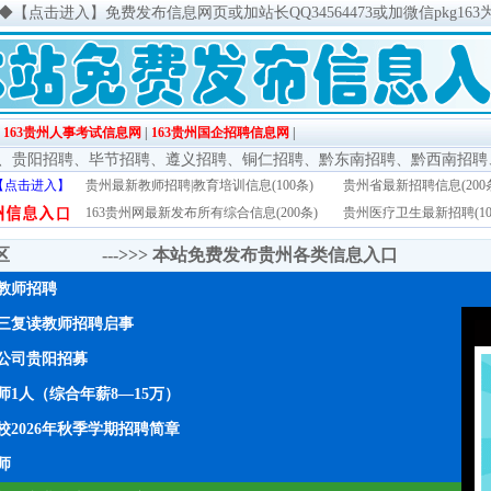
◆
【点击进入】免费发布信息网页或加站长QQ34564473或加微信pkg163
|
163贵州人事考试信息网
|
163贵州国企招聘信息网
|
、
贵阳招聘
、
毕节招聘
、
遵义招聘
、
铜仁招聘
、
黔东南招聘
、
黔西南招聘
【点击进入】
贵州最新教师招聘|教育培训信息(100条)
贵州省最新招聘信息(200
163贵州网最新发布所有综合信息(200条)
贵州医疗卫生最新招聘(10
传区 --->>>
本站免费发布贵州各类信息入口
年教师招聘
三复读教师招聘启事
公司贵阳招募
1人（综合年薪8—15万）
2026年秋季学期招聘简章
师