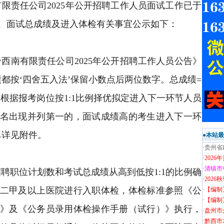
限责任公司2025年公开招聘工作人员面试工作已于
将笔试、面试总成绩及进入体检有关事宜公示如下：
西南有限责任公司2025年公开招聘工作人员公告》
绩都按
‘
四舍五入法
’
保留小数点后两位数字。总成绩=
%。根据报考岗位按1:1比例择优拟定进入下一环节人员
名出现并列第一的，面试成绩高的考生进入下一环
单详见附件。
●本站
·
贵州省
·
202
·
清镇市
聘职位计划数和考试总成绩从高到低按1:1的比例确
·
202
二甲及以上医院进行入职体检，体检标准参照《公
·
【编制
·
【编制
》及《公务员录用体检操作手册（试行）》执行，
·
盘州市
·
黔西市