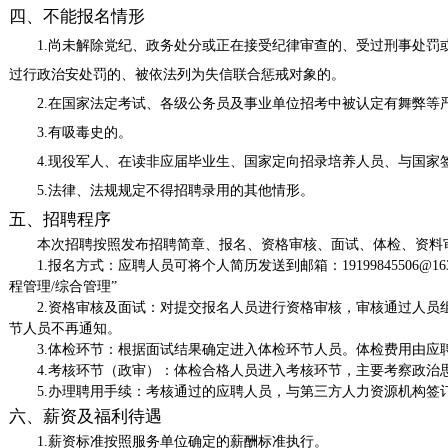
四、不能报名情形
1.尚未解除党纪、政务处分或正在接受纪律审查的、受过刑事处罚
过行政治安处罚的、被依法列为失信联合惩戒对象的。
2.在国家法定考试、各级公务员及事业单位招考中被认定有舞弊等
3.有吸毒史的。
4.现役军人、在读非应届毕业生、国家定向招录培养人员、与国家
5.法律、法规规定不得招聘录用的其他情形。
五
、招聘程序
本次招聘按照发布招聘简章、报名、资格审核、面试、体检、资料
1.报名方式：应聘人员可
将个人简历发送到邮箱：
19199845506@16
程管理
/综合管理
”
2.资格审核及面试：对提交报名人员进行资格审核，审核通过人
节人员不再通知。
3.体检环节：根据面试结果确定进入体检环节人员。体检费用由
4.考核环节（政审）：体检合格人员进入考核环节，主要考察政
5.办理聘用手续：考核通过的应聘人员，与第三方人力资源机构签
六、薪资及福利待遇
1.薪资标准按照服务单位确定的薪酬标准执行。