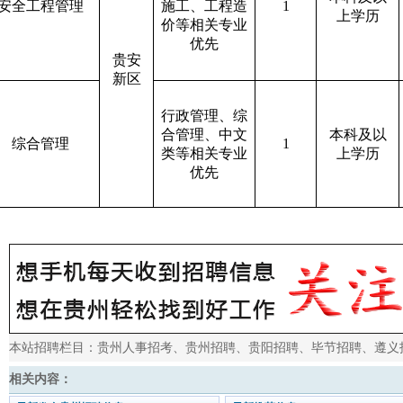
安全工程管理
施工、工程造
1
上学历
价等相关专业
优先
贵安
新区
行政管理、综
合管理、中文
本科及以
综合管理
1
类等相关专业
上学历
优先
本站招聘栏目：
贵州人事招考
、
贵州招聘
、
贵阳招聘
、
毕节招聘
、
遵义
相关内容：