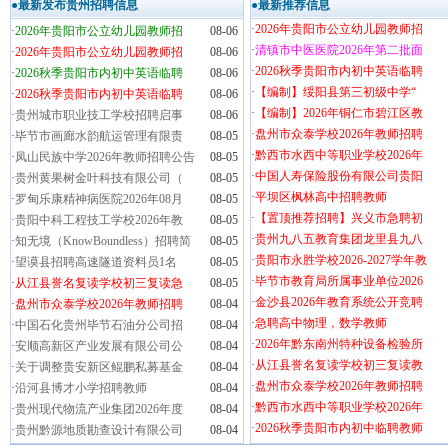
●最新发布贵州招聘信息
●最新推荐信息
·
2026年贵阳市公立幼儿园教师招
·
2026年贵阳市公立幼儿园教师招
08-06
·
清镇市中医医院2026年第二批面
·
2026年贵阳市公立幼儿园教师招
08-06
·
2026秋季贵阳市内初中英语临聘
·
2026秋季贵阳市内初中英语临聘
08-06
·
【编制】绥阳县第三初级中学“
·
2026秋季贵阳市内初中英语临聘
08-06
·
【编制】2026年铜仁市碧江区教
·
贵州城市职业技工学校招聘启事
08-06
·
盘州市众泰学校2026年教师招聘
·
毕节市画廊水韵航运管理有限责
08-05
·
黔西市水西中等职业学校2026年
·
凤山民族中学2026年教师招聘公告
08-05
·
中国人寿保险股份有限公司贵阳
·
贵州黄果树金叶科技有限公司（
08-05
·
平坝区枫林高中招聘教师
·
罗甸乐康精神病医院2026年08月
08-05
·
【置顶推荐招聘】兴义市急聘初
·
贵阳中科工程技工学校2026年教
08-05
·
贵州九八五教育集团龙里县九八
·
知无境（KnowBoundless）招聘简
08-05
·
贵阳市永胜学校2026-2027学年教
·
望谟县招聘高速隧道资料员1名
08-05
·
毕节市教育局所属事业单位2026
·
从江县誉名复读学校初三复读急
08-05
·
金沙县2026年教育系统公开竞聘
·
盘州市众泰学校2026年教师招聘
08-04
·
急聘高中物理，数学教师
·
中国石化贵州毕节石油分公司招
08-04
·
2026年黔东南州特种设备检验所
·
安顺高新区产业发展有限公司公
08-04
·
从江县誉名复读学校初三复读教
·
关于调整贵安新区鲲鹏私募基金
08-04
·
盘州市众泰学校2026年教师招聘
·
沿河县博才小学招聘教师
08-04
·
黔西市水西中等职业学校2026年
·
贵州现代物流产业集团2026年度
08-04
·
2026秋季贵阳市内初中临聘教师
·
贵州黔源地质勘查设计有限公司
08-04