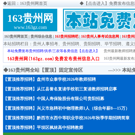
◆
返回：163贵州网首页
◆
【点击进入】免费发布信息网页
163贵州网
www.163gz.com
163贵州网首页
|
贵州综合信息
|
163贵州招聘吧
|
163贵州人事考试信息网
|
163贵
本站招聘栏目：
贵州人事招考
、
贵州招聘
、
贵阳招聘
、
毕节招聘
、
遵义
本站免费发布贵州招聘/供求/三农等各类信息【点击进入】
贵州最新教师招聘|教
163贵州网最新发布
◆163贵州网全站【置顶】固定宣传区 --->>>
本站
【置顶推荐招聘】盘州市众泰学校2026年教师招聘
【置顶推荐招聘】从江县誉名复读学校初三复读教师招聘启事
【置顶推荐招聘】中国人寿保险股份有限公司贵阳招募
【置顶推荐招聘】兴义市急聘初中物理教师1人（综合年薪8—15万）
【置顶推荐招聘】黔西市水西中等职业学校2026年秋季学期招聘简章
【置顶推荐招聘】平坝区枫林高中招聘教师