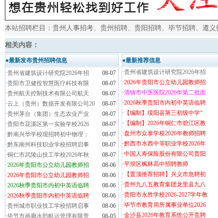
本站招聘栏目：
贵州人事招考
、
贵州招聘
、
贵阳招聘
、
毕节招聘
、
遵义
相关内容：
●最新发布贵州招聘信息
●最新推荐信息
·
贵州省建筑设计研究院2026年招
·
贵州省建筑设计研究院2026年招
08-07
·
2026年贵阳市公立幼儿园教师招
·
贵阳市卫健投智慧医疗科技有限
08-07
·
清镇市中医医院2026年第二批面
·
贵州航天控制技术有限公司航天
08-07
·
2026秋季贵阳市内初中英语临聘
·
云上（贵州）数据开发有限公司20
08-07
·
【编制】绥阳县第三初级中学“
·
贵州茅台（集团）生态农业产业
08-07
·
【编制】2026年铜仁市碧江区教
·
贵阳市花溪区第一实验学校2026
08-07
·
盘州市众泰学校2026年教师招聘
·
黔南兴华学校现招聘初中物理；
08-07
·
黔西市水西中等职业学校2026年
·
黔东南州科技职业学校招聘启事
08-07
·
中国人寿保险股份有限公司贵阳
·
铜仁市武陵山技工学校2026年秋
08-07
·
平坝区枫林高中招聘教师
·
2026年贵阳市公立幼儿园教师招
08-06
·
【置顶推荐招聘】兴义市急聘初
·
2026年贵阳市公立幼儿园教师招
08-06
·
贵州九八五教育集团龙里县九八
·
2026秋季贵阳市内初中英语临聘
08-06
·
贵阳市永胜学校2026-2027学年教
·
2026秋季贵阳市内初中英语临聘
08-06
·
毕节市教育局所属事业单位2026
·
贵州城市职业技工学校招聘启事
08-06
·
金沙县2026年教育系统公开竞聘
·
毕节市画廊水韵航运管理有限责
08-05