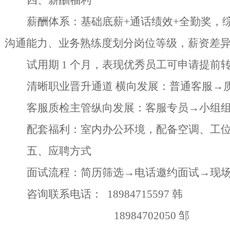
四、薪酬福利
薪酬体系：基础底薪
+通话绩效+全勤奖，综
沟通能力、业务熟练度划分岗位等级，薪资差
试用期
1 个月，表现优秀员工可申请提前转
清晰职业晋升通道
横向发展：普通客服
→
客服质检主管纵向发展：客服专员
→小组
配套福利：室内办公环境，配备空调、工
五、应聘方式
面试流程：简历筛选
→电话邀约面试→现
咨询联系电话：
18984715597 韩
18984702050 邹