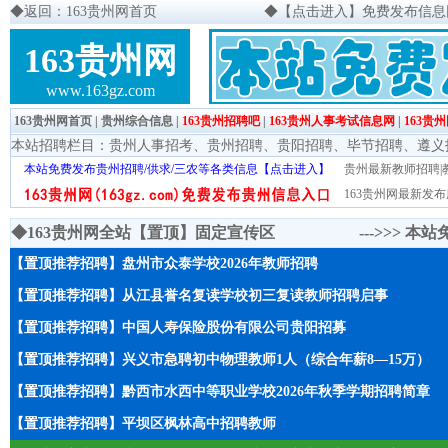
◆
返回：163贵州网首页
◆
【点击进入】免费发布信息网页
163贵州网
www.163gz.com
163贵州网首页
|
贵州综合信息
|
163贵州招聘吧
|
163贵州人事考试信息网
|
163贵
本站招聘栏目：
贵州人事招考
、
贵州招聘
、
贵阳招聘
、
毕节招聘
、
遵义
本站免费发布贵州招聘/供求/三农等各类信息【点击进入】
贵州最新教师招聘|教
163贵州网最新发布
◆163贵州网全站【置顶】固定宣传区 --->>>
本站
【置顶推荐招聘】盘州市众泰学校2026年教师招聘
【置顶推荐招聘】从江县誉名复读学校初三复读教师招聘启事
【置顶推荐招聘】中国人寿保险股份有限公司贵阳招募
【置顶推荐招聘】兴义市急聘初中物理教师1人（综合年薪8—15万）
【置顶推荐招聘】黔西市水西中等职业学校2026年秋季学期招聘简章
【置顶推荐招聘】平坝区枫林高中招聘教师