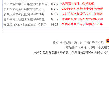
·
急聘高中物理，数学教师
·
凤山民族中学2026年教师招聘公告
08-05
·
2026年黔东南州特种设备检验所
·
贵州黄果树金叶科技有限公司（
08-05
·
从江县誉名复读学校初三复读教
·
罗甸乐康精神病医院2026年08月
08-05
·
盘州市众泰学校2026年教师招聘
·
贵阳中科工程技工学校2026年教
08-05
·
黔西市水西中等职业学校2026年
·
知无境（KnowBoundless）招聘简
08-05
备案/许可证编号为：黔ICP备11002733号
本站是个人网站，只有一个人在
本站免费发布贵州各类信息，信息都来源于企业和个人提供，如