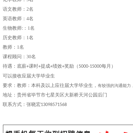
语文教师：
2
名
英语教师：
4
名
生物教师
:
：
1
名
历史教师：
1
名
教师：
1
名
课程顾问：
30
名
待遇：底薪
课时
提成
绩效
奖励（
每月）
+
+
+
+
5000-15000
可以接收应届大学毕业生
要求：教师：本科及以上应往届大学毕业生，
有较强的沟通能力
地址：贵州省毕节市七星关区大新桥天河公园后门
联系方式：张晓宏
13098571568