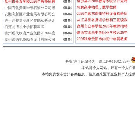
·
金沙县2026年教育系统公开竞聘
·
盘州市众泰学校2026年教师招聘
08-04
·
急聘高中物理，数学教师
·
中国石化贵州毕节石油分公司招
08-04
·
2026年黔东南州特种设备检验所
·
安顺高新区产业发展有限公司公
08-04
·
从江县誉名复读学校初三复读教
·
关于调整贵安新区鲲鹏私募基金
08-04
·
盘州市众泰学校2026年教师招聘
·
沿河县博才小学招聘教师
08-04
·
黔西市水西中等职业学校2026年
·
贵州现代物流产业集团2026年度
08-04
·
2026秋季贵阳市内初中临聘教师
·
贵州黔源地质勘查设计有限公司
08-04
备案/许可证编号为：黔ICP备11002733号
本站是个人网站，只有一个人在
本站免费发布贵州各类信息，信息都来源于企业和个人提供，如