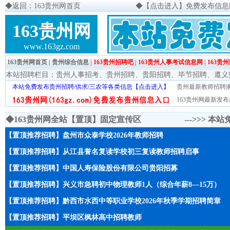
◆
返回：163贵州网首页
◆
【点击进入】免费发布信息网页
163贵州网
www.163gz.com
163贵州网首页
|
贵州综合信息
|
163贵州招聘吧
|
163贵州人事考试信息网
|
163贵
本站招聘栏目：
贵州人事招考
、
贵州招聘
、
贵阳招聘
、
毕节招聘
、
遵义
本站免费发布贵州招聘/供求/三农等各类信息【点击进入】
贵州最新教师招聘|教
163贵州网最新发布
◆163贵州网全站【置顶】固定宣传区 --->>>
本站
【置顶推荐招聘】盘州市众泰学校2026年教师招聘
【置顶推荐招聘】从江县誉名复读学校初三复读教师招聘启事
【置顶推荐招聘】中国人寿保险股份有限公司贵阳招募
【置顶推荐招聘】兴义市急聘初中物理教师1人（综合年薪8—15万）
【置顶推荐招聘】黔西市水西中等职业学校2026年秋季学期招聘简章
【置顶推荐招聘】平坝区枫林高中招聘教师