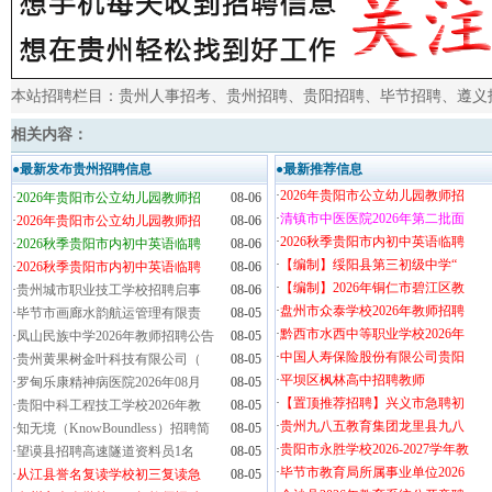
本站招聘栏目：
贵州人事招考
、
贵州招聘
、
贵阳招聘
、
毕节招聘
、
遵义
相关内容：
●最新发布贵州招聘信息
●最新推荐信息
·
2026年贵阳市公立幼儿园教师招
·
2026年贵阳市公立幼儿园教师招
08-06
·
清镇市中医医院2026年第二批面
·
2026年贵阳市公立幼儿园教师招
08-06
·
2026秋季贵阳市内初中英语临聘
·
2026秋季贵阳市内初中英语临聘
08-06
·
【编制】绥阳县第三初级中学“
·
2026秋季贵阳市内初中英语临聘
08-06
·
【编制】2026年铜仁市碧江区教
·
贵州城市职业技工学校招聘启事
08-06
·
盘州市众泰学校2026年教师招聘
·
毕节市画廊水韵航运管理有限责
08-05
·
黔西市水西中等职业学校2026年
·
凤山民族中学2026年教师招聘公告
08-05
·
中国人寿保险股份有限公司贵阳
·
贵州黄果树金叶科技有限公司（
08-05
·
平坝区枫林高中招聘教师
·
罗甸乐康精神病医院2026年08月
08-05
·
【置顶推荐招聘】兴义市急聘初
·
贵阳中科工程技工学校2026年教
08-05
·
贵州九八五教育集团龙里县九八
·
知无境（KnowBoundless）招聘简
08-05
·
贵阳市永胜学校2026-2027学年教
·
望谟县招聘高速隧道资料员1名
08-05
·
毕节市教育局所属事业单位2026
·
从江县誉名复读学校初三复读急
08-05